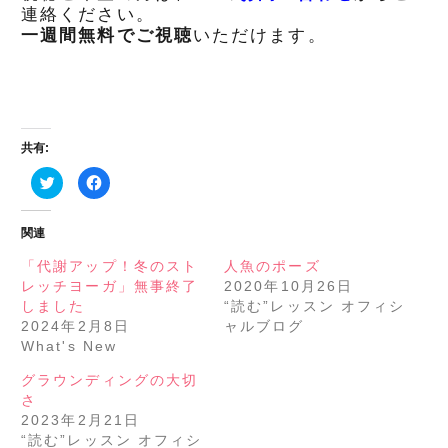
連絡ください。
一週間無料でご視聴
いただけます。
共有:
ク
Facebook
リ
で
ッ
共
ク
有
し
す
関連
て
る
Twitter
に
で
は
「代謝アップ！冬のスト
人魚のポーズ
共
ク
レッチヨーガ」無事終了
2020年10月26日
有
リ
(新
ッ
しました
“読む”レッスン オフィシ
し
ク
い
し
2024年2月8日
ャルブログ
ウ
て
What's New
ィ
く
ン
だ
ド
さ
グラウンディングの大切
ウ
い
で
(新
さ
開
し
き
い
2023年2月21日
ま
ウ
“読む”レッスン オフィシ
す)
ィ