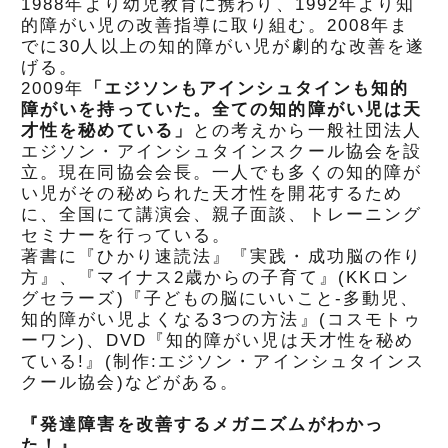
1988年より幼児教育に携わり、1992年より知
的障がい児の改善指導に取り組む。2008年ま
でに30人以上の知的障がい児が劇的な改善を遂
げる。
2009年
「エジソンもアインシュタインも知的
障がいを
持っていた。全ての知的障がい児は天
才性を秘めている」
との考えから一般社団法人
エジソン・アインシュタインスクール協会を設
立。現在同協会会長。一人でも多くの知的障が
い児がその秘められた天才性を開花するため
に、全国にて講演会、親子面談、トレーニング
セミナーを行っている。
著書に『ひかり速読法』『実践・成功脳の作り
方』、『マイナス2歳からの子育て』(KKロン
グセラーズ)『子どもの脳にいいこと-多動児、
知的障がい児よくなる3つの方法』(コスモトゥ
ーワン)、DVD『知的障がい児は天才性を秘め
ている!』(制作:エジソン・アインシュタインス
クール協会)などがある。
『発達障害を改善するメガニズムがわかっ
た！』