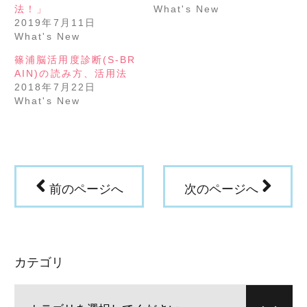
ン
だ
法！」
What's New
ド
さ
ウ
い
2019年7月11日
で
(新
What's New
開
し
き
い
ま
ウ
篠浦脳活用度診断(S-BR
す)
ィ
ン
AIN)の読み方、活用法
ド
ウ
2018年7月22日
で
What's New
開
き
ま
す)
前のページへ
次のページへ
カテゴリ