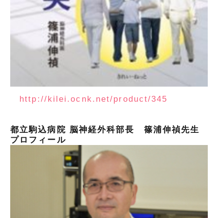
http://kilei.ocnk.net/product/345
都立駒込病院 脳神経外科部長 篠浦伸禎先生
プロフィール