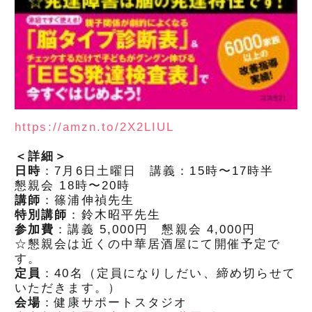
https://amzn.to/2X2LIUL
＜詳細＞
日時
：7月6日土曜日 講義：15時〜17時半
懇親会 18時〜20時
講師
：篠浦伸禎先生
特別講師
：鈴木昭平先生
参加費
：講義 5,000円 懇親会 4,000円
☆懇親会は近くの中華居酒屋にて開催予定で
す。
定員
：40名（定員になりしだい、締め切らせて
いただきます。）
会場
：健康サポートスタジオ