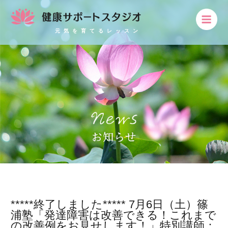
元気を育てるレッスン
*****終了しました***** 7月6日（土）篠
浦塾「発達障害は改善できる！これまで
の改善例をお見せします！」特別講師：