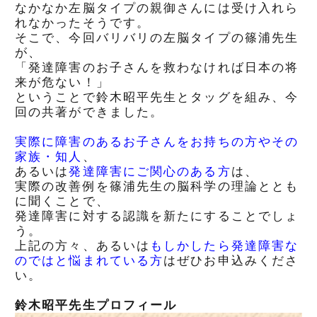
なかなか左脳タイプの親御さんには受け入れら
れなかったそうです。
そこで、今回バリバリの左脳タイプの篠浦先生
が、
「発達障害のお子さんを救わなければ日本の将
来が危ない！」
ということで鈴木昭平先生とタッグを組み、今
回の共著ができました。
実際に障害のあるお子さんをお持ちの方やその
家族・知人
、
あるいは
発達障害にご関心のある方
は、
実際の改善例を篠浦先生の脳科学の理論ととも
に聞くことで、
発達障害に対する認識を新たにすることでしょ
う。
上記の方々、あるいは
もしかしたら発達障害な
のではと悩まれている方
はぜひお申込みくださ
い。
鈴木昭平先生プロフィール