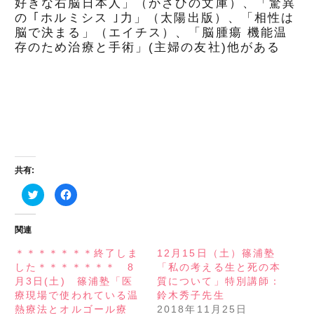
好きな右脳日本人」（かざひの文庫）、「驚異
の ｢ホルミシス ｣力」（太陽出版）、「相性は
脳で決まる」（エイチス）、「脳腫瘍 機能温
存のため治療と手術」(主婦の友社)他がある
共有:
ク
Facebook
リ
で
ッ
共
ク
有
し
す
関連
て
る
Twitter
に
で
は
＊＊＊＊＊＊＊終了しま
12月15日（土）篠浦塾
共
ク
した＊＊＊＊＊＊＊ 8
「私の考える生と死の本
有
リ
(新
ッ
月3日(土) 篠浦塾「医
質について」特別講師：
し
ク
い
し
療現場で使われている温
鈴木秀子先生
ウ
て
熱療法とオルゴール療
2018年11月25日
ィ
く