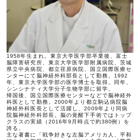
1958年生まれ。東京大学医学部卒業後、富士
脳障害研究所、東京大学医学部附属病院、茨城
県立中央病院、都立荏原病院、国立国際医療セ
ンターにて脳神経外科部長として勤務。1992
年、東京大学医学部の医学博士を取得。同年、
シンシナティ大学分子生物学部に留学。
帰国後、国立国際医療センターなどで脳神経外
科医として勤務。2000年より都立駒込病院脳
神経外科医長として活躍し、2009年より同病
院脳神経外科部長。脳の覚醒下手術ではトップ
クラスの実績（2016年9月時点で約380例）を
誇る。
主な著書に「戦争好きな左脳アメリカ人、平和