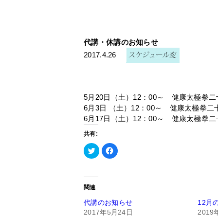
代講・休講のお知らせ
2017.4.26
5月20日（土）12：00～ 健康太極拳
6月3日 （土）12：00～ 健康太極拳
6月17日（土）12：00～ 健康太極拳
共有:
ク
Facebook
リ
で
ッ
共
ク
有
し
す
て
る
Twitter
に
関連
で
は
共
ク
有
リ
代講のお知らせ
12月
(新
ッ
2017年5月24日
2019
し
ク