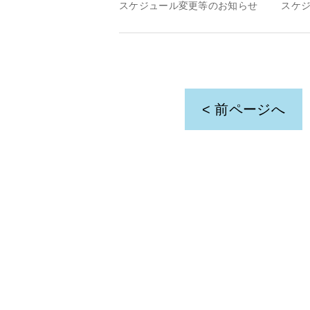
い
し
スケジュール変更等のお知らせ
スケ
ウ
て
ィ
く
ン
だ
ド
さ
ウ
い
で
(新
開
し
き
い
ま
ウ
す)
ィ
ン
ド
< 前ページへ
ウ
で
開
き
ま
す)