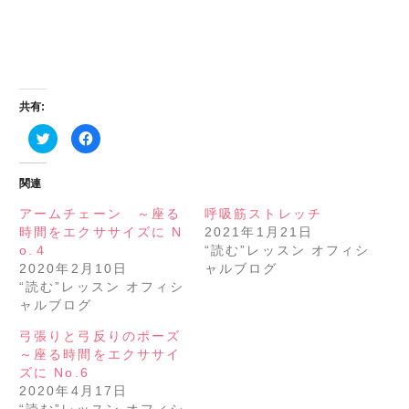
共有:
ク
Facebook
リ
で
ッ
共
ク
有
し
す
関連
て
る
Twitter
に
で
は
アームチェーン ～座る
呼吸筋ストレッチ
共
ク
時間をエクササイズに N
2021年1月21日
有
リ
(新
ッ
o.４
“読む”レッスン オフィシ
し
ク
い
し
2020年2月10日
ャルブログ
ウ
て
“読む”レッスン オフィシ
ィ
く
ン
だ
ャルブログ
ド
さ
ウ
い
で
(新
弓張りと弓反りのポーズ
開
し
き
い
～座る時間をエクササイ
ま
ウ
ズに No.6
す)
ィ
ン
2020年4月17日
ド