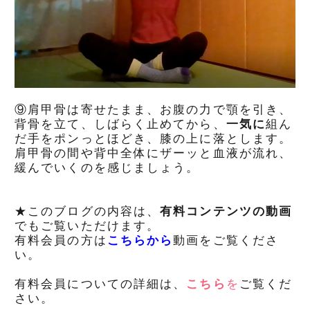
⑨肩甲骨は寄せたまま、お腹の力で顎を引き、
背骨を立て、しばらく止めてから、
一気に
組ん
だ手をポンっとほどき、膝の上に落とします。
肩甲骨の間や背中全体にザーッと血液が流れ、
緩んでいくのを感じましょう。
★このブログの内容は、
有料コンテンツの動画
でもご覧いただけます。
有料会員の方は
こちらから
動画をご覧くださ
い。
有料会員についての詳細は、
こちら
を
ご覧くだ
さい。