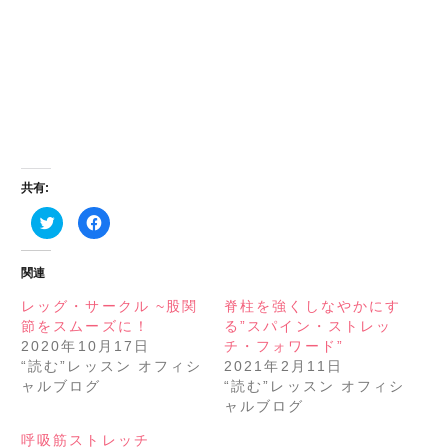
共有:
ク
Facebook
リ
で
ッ
共
ク
有
し
す
関連
て
る
Twitter
に
で
は
レッグ・サークル ~股関
脊柱を強くしなやかにす
共
ク
節をスムーズに！
る”スパイン・ストレッ
有
リ
(新
ッ
2020年10月17日
チ・フォワード”
し
ク
い
し
“読む”レッスン オフィシ
2021年2月11日
ウ
て
ャルブログ
“読む”レッスン オフィシ
ィ
く
ン
だ
ャルブログ
ド
さ
ウ
い
で
(新
呼吸筋ストレッチ
開
し