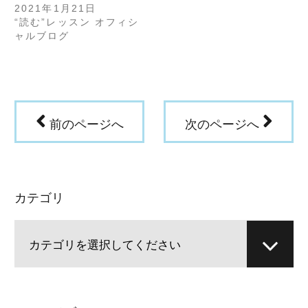
き
い
2021年1月21日
ま
ウ
“読む”レッスン オフィシ
す)
ィ
ン
ャルブログ
ド
ウ
で
開
き
ま
す)
前のページへ
次のページへ
カテゴリ