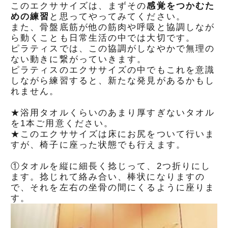
このエクササイズは、まずその
感覚をつかむた
めの練習
と思ってやってみてください。
また、骨盤底筋が他の筋肉や呼吸と協調しなが
ら動くことも日常生活の中では大切です。
ピラティスでは、この協調がしなやかで無理の
ない動きに繋がっていきます。
ピラティスのエクササイズの中でもこれを意識
しながら練習すると、新たな発見があるかもし
れません。
★浴用タオルくらいのあまり厚すぎないタオル
を1本ご用意ください。
★このエクササイズは床にお尻をついて行いま
すが、椅子に座った状態でも行えます。
①タオルを縦に細長く捻じって、2つ折りにし
ます。捻じれて絡み合い、棒状になりますの
で、それを左右の坐骨の間にくるように座りま
す。