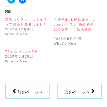
リ
で
ッ
共
ク
有
し
す
関連
て
る
Twitter
に
で
は
講師のリアル・スキルア
『椅子de太極拳体操』z
共
ク
ップ講座を開催しました
oomレッスン 高齢者施
有
リ
(新
ッ
2022年12月4日
設の皆様へ 新規募集
し
ク
い
し
What's New
中！
ウ
て
2021年5月29日
ィ
く
ン
だ
What's New
ド
さ
ウ
い
で
(新
7月のレッスン情報
開
し
き
い
2020年6月28日
ま
ウ
What's New
す)
ィ
ン
ド
ウ
で
開
き
ま
す)
前のページへ
次のページへ