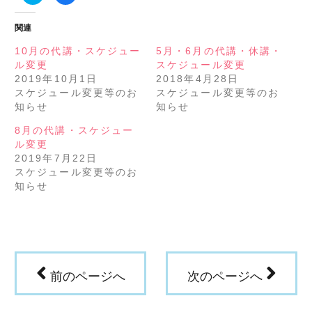
ッ
共
ク
有
し
す
関連
て
る
Twitter
に
で
は
10月の代講・スケジュー
5月・6月の代講・休講・
共
ク
ル変更
スケジュール変更
有
リ
(新
ッ
2019年10月1日
2018年4月28日
し
ク
い
し
スケジュール変更等のお
スケジュール変更等のお
ウ
て
知らせ
知らせ
ィ
く
ン
だ
ド
さ
8月の代講・スケジュー
ウ
い
で
(新
ル変更
開
し
き
い
2019年7月22日
ま
ウ
スケジュール変更等のお
す)
ィ
ン
知らせ
ド
ウ
で
開
き
ま
す)
前のページへ
次のページへ