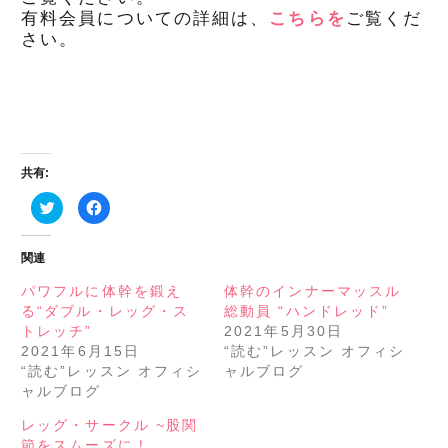
有料会員についての詳細は、
こちらを
ご覧くだ
さい。
共有:
ク
Facebook
リ
で
ッ
共
ク
有
し
す
関連
て
る
Twitter
に
で
は
パワフルに体幹を鍛え
体幹のインナーマッスル
共
ク
る“ダブル・レッグ・ス
総動員 “ハンドレッド”
有
リ
(新
ッ
トレッチ”
2021年5月30日
し
ク
い
し
2021年6月15日
“読む”レッスン オフィシ
ウ
て
“読む”レッスン オフィシ
ャルブログ
ィ
く
ン
だ
ャルブログ
ド
さ
ウ
い
で
(新
レッグ・サークル ~股関
開
し
き
い
節をスムーズに！