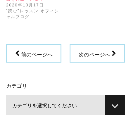
ま
ウ
2020年10月17日
す)
ィ
ン
“読む”レッスン オフィシ
ド
ウ
ャルブログ
で
開
き
ま
す)
前のページへ
次のページへ
カテゴリ