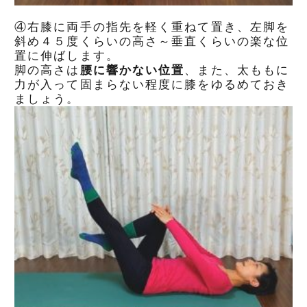
④右膝に両手の指先を軽く重ねて置き、左脚を
斜め４５度くらいの高さ～垂直くらいの楽な位
置に伸ばします。
脚の高さは
腰に響かない位置
、また、太ももに
力が入って固まらない程度に膝をゆるめておき
ましょう。