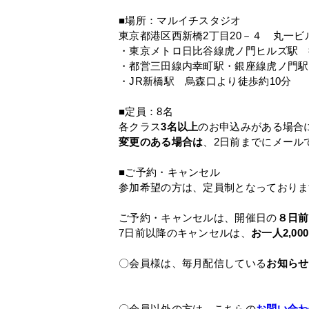
■場所：マルイチスタジオ
東京都港区西新橋2丁目20－４ 丸一ビル
・東京メトロ日比谷線虎ノ門ヒルズ駅 
・都営三田線内幸町駅・銀座線虎ノ門駅
・JR新橋駅 烏森口より徒歩約10分
■定員：8名
各クラス
3
名以上
のお申込みがある場合
変更のある場合は
、2日前までにメール
■ご予約・キャンセル
参加希望の方は、定員制となっておりま
ご予約・キャンセルは、開催日の
８日前
7日前以降のキャンセルは、
お一人2,0
〇会員様は、毎月配信している
お知らせ
〇会員以外の方は、こちらの
お問い合わ