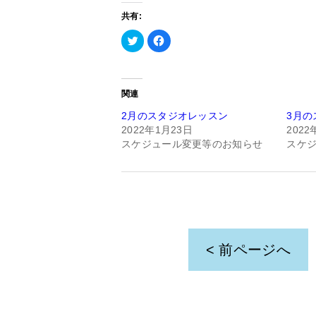
共有:
ク
Facebook
リ
で
ッ
共
ク
有
し
す
て
る
Twitter
に
関連
で
は
共
ク
有
リ
2月のスタジオレッスン
3月の
(新
ッ
2022年1月23日
2022
し
ク
い
し
スケジュール変更等のお知らせ
スケ
ウ
て
ィ
く
ン
だ
ド
さ
ウ
い
で
(新
開
し
き
い
ま
ウ
す)
ィ
ン
ド
< 前ページへ
ウ
で
開
き
ま
す)