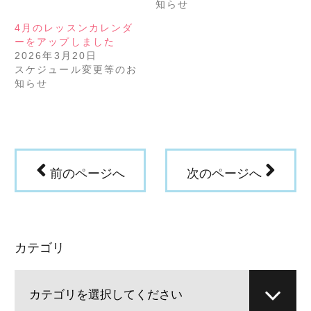
知らせ
ィ
く
ン
だ
ド
さ
4月のレッスンカレンダ
ウ
い
で
(新
ーをアップしました
開
し
き
い
2026年3月20日
ま
ウ
スケジュール変更等のお
す)
ィ
ン
知らせ
ド
ウ
で
開
き
ま
す)
前のページへ
次のページへ
カテゴリ