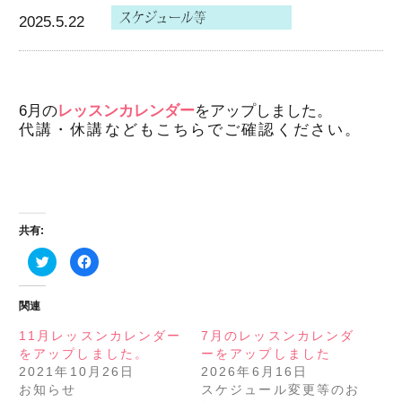
2025.5.22
6月の
レッスンカレンダー
をアップしました。
代講・休講などもこちらでご確認ください。
共有:
ク
Facebook
リ
で
ッ
共
ク
有
し
す
関連
て
る
Twitter
に
で
は
11月レッスンカレンダー
7月のレッスンカレンダ
共
ク
をアップしました。
ーをアップしました
有
リ
(新
ッ
2021年10月26日
2026年6月16日
し
ク
い
し
お知らせ
スケジュール変更等のお
ウ
て