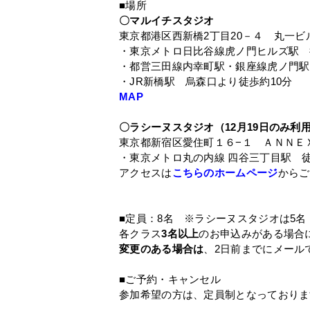
■場所
〇マルイチスタジオ
東京都港区西新橋2丁目20－４ 丸一ビル
・東京メトロ日比谷線虎ノ門ヒルズ駅 
・都営三田線内幸町駅・銀座線虎ノ門駅
・JR新橋駅 烏森口より徒歩約10分
MAP
〇ラシーヌスタジオ（12月19日のみ利
東京都新宿区愛住町１６−１ ＡＮＮＥＸ
・東京メトロ丸の内線 四谷三丁目駅 徒
アクセスは
こちらのホームページ
からご
■定員：8名 ※ラシーヌスタジオは5名
各クラス
3
名以上
のお申込みがある場合
変更のある場合は
、2日前までにメール
■ご予約・キャンセル
参加希望の方は、定員制となっておりま