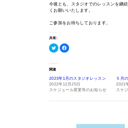
今後とも、スタジオでのレッスンを継続
くお願いいたします。
ご参加をお待ちしております。
共有:
ク
Facebook
リ
で
ッ
共
ク
有
し
す
て
る
Twitter
に
関連
で
は
共
ク
有
リ
2023年1月のスタジオレッスン
５月
(新
ッ
2022年12月25日
2021
し
ク
い
し
スケジュール変更等のお知らせ
スケ
ウ
て
ィ
く
ン
だ
ド
さ
ウ
い
で
(新
開
し
き
い
ま
ウ
す)
ィ
ン