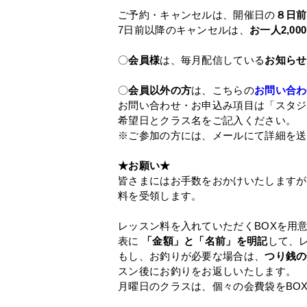
ご予約・キャンセルは、開催日の
８日前
7日前以降のキャンセルは、
お一人2,0
〇
会員様
は、毎月配信している
お知らせ
〇
会員以外の方
は、こちらの
お問い合わ
お問い合わせ・お申込み項目は「スタジ
希望日とクラス名をご記入ください。
※ご参加の方には、メールにて詳細を送
★お願い★
皆さまにはお手数をおかけいたしますが
料を受領します。
レッスン料を入れていただくBOXを用
表に
「金額」と「名前」を明記
して、
もし、お釣りが必要な場合は、
つり銭の
スン後にお釣りをお返しいたします。
月曜日のクラスは、個々の会費袋をBO