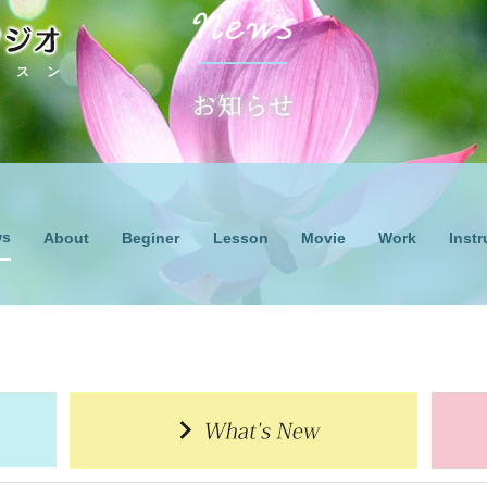
ッスン
ws
Lesson
Work
About
Beginer
Movie
Instr