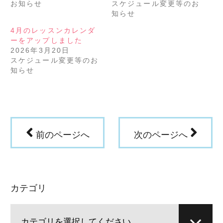
い
し
お知らせ
スケジュール変更等のお
ウ
て
知らせ
ィ
く
ン
だ
ド
さ
4月のレッスンカレンダ
ウ
い
で
(新
ーをアップしました
開
し
き
い
2026年3月20日
ま
ウ
スケジュール変更等のお
す)
ィ
ン
知らせ
ド
ウ
で
開
き
ま
す)
前のページへ
次のページへ
カテゴリ