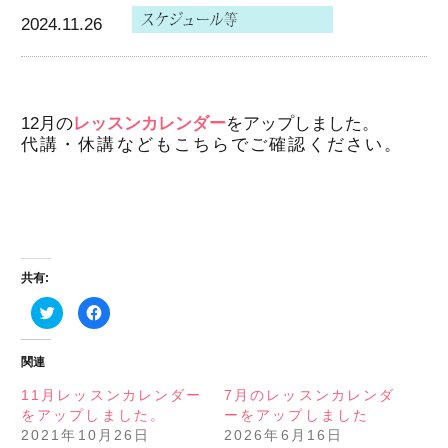
2024.11.26
12月の
レッスンカレンダー
をアップしました。
代講・休講などもこちらでご確認ください。
共有:
ク
Facebook
リ
で
ッ
共
ク
有
し
す
関連
て
る
Twitter
に
で
は
11月レッスンカレンダー
7月のレッスンカレンダ
共
ク
をアップしました。
ーをアップしました
有
リ
(新
ッ
2021年10月26日
2026年6月16日
し
ク