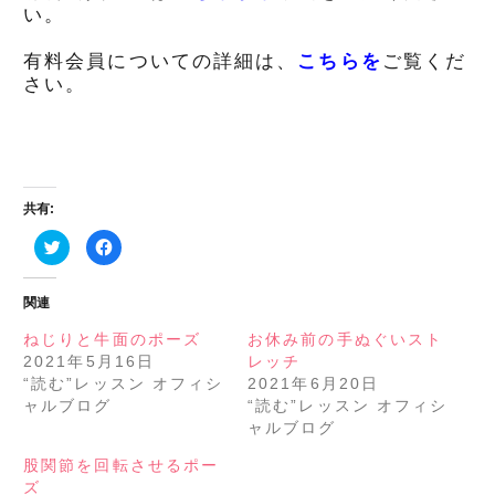
い。
有料会員についての詳細は、
こちらを
ご覧くだ
さい。
共有:
ク
Facebook
リ
で
ッ
共
ク
有
し
す
関連
て
る
Twitter
に
で
は
ねじりと牛面のポーズ
お休み前の手ぬぐいスト
共
ク
2021年5月16日
レッチ
有
リ
(新
ッ
“読む”レッスン オフィシ
2021年6月20日
し
ク
い
し
ャルブログ
“読む”レッスン オフィシ
ウ
て
ャルブログ
ィ
く
ン
だ
ド
さ
股関節を回転させるポー
ウ
い
で
(新
ズ