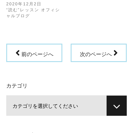
開
し
き
い
2020年12月2日
ま
ウ
“読む”レッスン オフィシ
す)
ィ
ン
ャルブログ
ド
ウ
で
開
き
ま
す)
前のページへ
次のページへ
カテゴリ