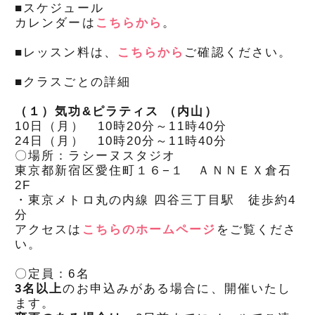
■スケジュール
カレンダーは
こちらから
。
■レッスン料は、
こちらから
ご確認ください。
■クラスごとの詳細
（１）気功&ピラティス （内山）
10日（月） 10時20分～11時40分
24日（月） 10時20分～11時40分
〇場所：ラシーヌスタジオ
東京都新宿区愛住町１６−１ ＡＮＮＥＸ倉石
2F
・東京メトロ丸の内線 四谷三丁目駅 徒歩約4
分
アクセスは
こちらのホームページ
をご覧くださ
い。
〇定員：6名
3
名以上
のお申込みがある場合に、開催いたし
ます。