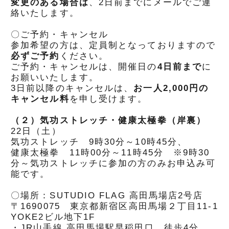
変更のある場合は
、2日前までにメールでご連
絡いたします。
〇ご予約・キャンセル
参加希望の方は、定員制となっておりますので
必ずご予約
ください。
ご予約・キャンセルは、開催日の
4
日前まで
に
お願いいたします。
3日前以降のキャンセルは、
お一人2,000円の
キャンセル料
を申し受けます。
（２）気功ストレッチ・健康太極拳（岸裏）
22日（土）
気功ストレッチ 9時30分～10時45分、
健康太極拳 11時00分～11時45分 ※9時30
分～気功ストレッチに参加の方のみお申込み可
能です。
〇場所：SUTUDIO FLAG 高田馬場店2号店
〒1690075 東京都新宿区高田馬場２丁目11-1
YOKE2ビル地下1F
・JR山手線 高田馬場駅早稲田口 徒歩4分