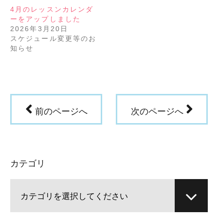
ド
さ
4月のレッスンカレンダ
ウ
い
で
(新
ーをアップしました
開
し
き
い
2026年3月20日
ま
ウ
スケジュール変更等のお
す)
ィ
ン
知らせ
ド
ウ
で
開
き
ま
す)
前のページへ
次のページへ
カテゴリ