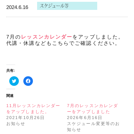
2024.6.16
7月の
レッスンカレンダー
をアップしました。
代講・休講などもこちらでご確認ください。
共有:
ク
Facebook
リ
で
ッ
共
ク
有
し
す
関連
て
る
Twitter
に
で
は
11月レッスンカレンダー
7月のレッスンカレンダ
共
ク
をアップしました。
ーをアップしました
有
リ
(新
ッ
2021年10月26日
2026年6月16日
し
ク
い
し
お知らせ
スケジュール変更等のお
ウ
て
知らせ
ィ
く
ン
だ